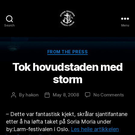
Search
Menu
Storm
Weather
Shanty
Choir
Categories
FROM THE PRESS
Tok hovudstaden med
storm
on
By
hakon
May 8, 2008
No Comments
Post
Post
Tok
author
date
hovu
– Dette var fantastisk kjekt, skrålar sjantifantane
med
stor
etter å ha løfta taket på Soria Moria under
by:Larm-festivalen i Oslo.
Les heile artikkelen